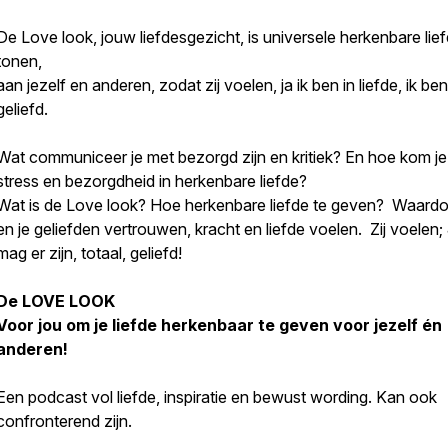
De Love look, jouw liefdesgezicht, is universele herkenbare lie
tonen,
aan jezelf en anderen, zodat zij voelen, ja ik ben in liefde, ik ben
geliefd.
Wat communiceer je met bezorgd zijn en kritiek? En hoe kom je 
stress en bezorgdheid in herkenbare liefde?
Wat is de Love look? Hoe herkenbare liefde te geven?
Waardoor
en je geliefden vertrouwen, kracht en liefde voelen. Zij voelen; 
mag er zijn, totaal, geliefd!
De LOVE LOOK
Voor jou om je liefde herkenbaar te geven voor jezelf én
anderen!
Een podcast vol liefde, inspiratie en bewust wording. Kan ook
confronterend zijn.