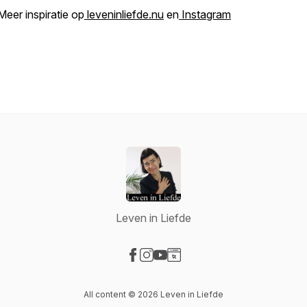
Meer inspiratie op
leveninliefde.nu
en
Instagram
Leven in Liefde
Visit our Facebook page
Visit our Instagram page
Visit our YouTube page
Visit our Website page
All content © 2026 Leven in Liefde