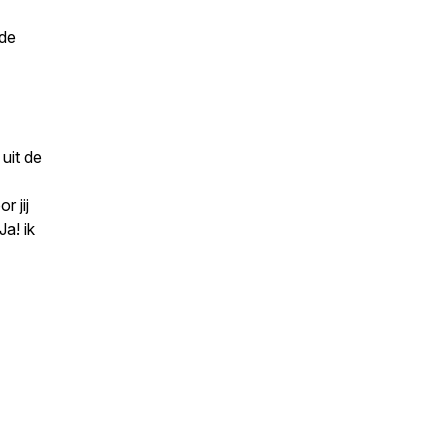
fde
uit de
 jij
Ja! ik