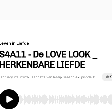
Leven in Liefde
S4A11 - De LOVE LOOK _
HERKENBARE LIEFDE
S
February 23, 2023
•
Jeannette van Raaij
•
Season 4
•
Episode 11
Use Left/Right to seek, Home/End to jump to start o