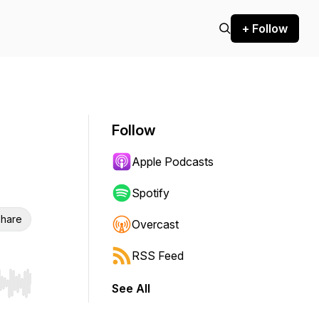
+ Follow
Follow
Apple Podcasts
Spotify
hare
Overcast
RSS Feed
See All
r end. Hold shift to jump forward or backward.