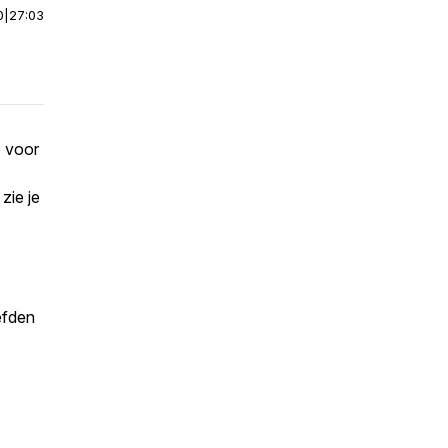
0
|
27:03
e voor
zie je
efden