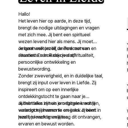
Hallo!
Het leven hier op aarde, in deze tijd,
brengt de nodige uitdagingen en vragen
met zich mee. Jij bent een spiritueel
wezen levend hier als mens. Jij moet
omgaan met jezelf, andere mensen en
Je bent welkom bij de Podcast van
situaties. En hoe doe je dat?
Jeannette van Raaij over spiritualiteit,
persoonlijke ontwikkeling en
bewustwording.
Zonder zweverigheid, en in duidelijke taal,
brengt zij input over leven in Liefde. Zij
inspireert om op een innerlijke
ontdekkingstocht te gaan naar je
authentieke zijn en je originele krachten,
Jij hebt alles in huis om datgene wat jij
waardoor jij harmonie en geluk creëert in
verlangt te ervaren te creëren. Jij bent
jezelf, je werk en relaties.
heel en krachtig en jij mag dit ontvangen,
ervaren en bewust worden.