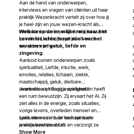
Aan de hand van onderwerpen,
interviews en vragen van cliënten uit haar
praktijk Wezenkracht vertelt zij over hoe jij
je heel-zijn en jouw wezen-kracht als
mens kunt ervaren, waardoor jij bewuster
Welkom op de innerlijke reis naar het
en in liefde kunt zijn met jezelf en de
Leven in Liefde. Inspiratie voor het
wereld om je heen.
ervaren van geluk, liefde en
zingeving.
Aanbod komen onderwerpen zoals
spiritualiteit, Liefde, intuïtie, werk,
emoties, relaties, lichaam, ziekte,
maatschappij, geluk, dierbare
overledenen, hoog gevoeligheid’
Jeannette van Raaij is spiritueel en heeft
een ruim bewustzijn. Zij ervaart het Al. Zij
ziet alles in de energie, zoals situaties,
vorige levens, overleden mensen en
spirituele wezens. In haar spirituele
Lees meer over haar en haar werk
praktijk leest ze aura’s en verzorgt ze
www.wezenkracht.nl
persoonlijke ontwikkelingstrajecten. Over
Show More