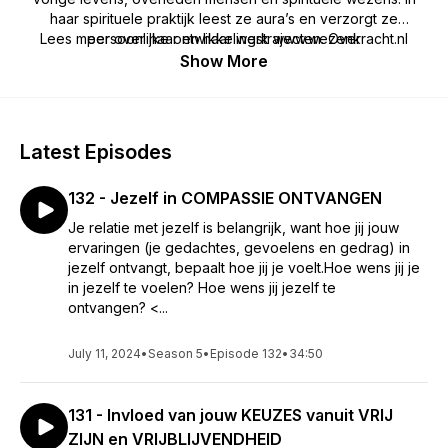
haar spirituele praktijk leest ze aura’s en verzorgt ze
Lees meer over haar en haar werk www.wezenkracht.nl
persoonlijke ontwikkelingstrajecten. Over
bewustzijnsverruiming en verlichting geeft zij workshop en
Show More
retraites. Met haar bewustzijn creëert zij de New World:
Leven in Liefde en één-zijn.
Latest Episodes
132 - Jezelf in COMPASSIE ONTVANGEN
Je relatie met jezelf is belangrijk, want hoe jij jouw
ervaringen (je gedachtes, gevoelens en gedrag) in
jezelf ontvangt, bepaalt hoe jij je voelt.Hoe wens jij je
in jezelf te voelen? Hoe wens jij jezelf te
ontvangen? <...
July 11, 2024
•
Season 5
•
Episode 132
•
34:50
131 - Invloed van jouw KEUZES vanuit VRIJ
ZIJN en VRIJBLIJVENDHEID