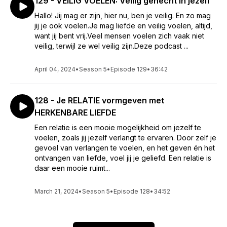
129 - VEILIG VOELEN: Veilig gehecht in jezelf
Hallo! Jij mag er zijn, hier nu, ben je veilig. En zo mag
jij je ook voelen.Je mag liefde en veilig voelen, altijd,
want jij bent vrij.Veel mensen voelen zich vaak niet
veilig, terwijl ze wel veilig zijn.Deze podcast ...
April 04, 2024
•
Season 5
•
Episode 129
•
36:42
128 - Je RELATIE vormgeven met
HERKENBARE LIEFDE
Een relatie is een mooie mogelijkheid om jezelf te
voelen, zoals jij jezelf verlangt te ervaren. Door zelf je
gevoel van verlangen te voelen, en het geven én het
ontvangen van liefde, voel jij je geliefd. Een relatie is
daar een mooie ruimt...
March 21, 2024
•
Season 5
•
Episode 128
•
34:52