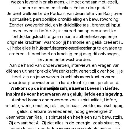
wezen levend hier als mens. Jij moet omgaan met jezelf,
andere mensen en situaties. En hoe doe je dat?
Je bent welkom bij de Podcast van Jeannette van Raaij over
spiritualiteit, persoonlijke ontwikkeling en bewustwording.
Zonder zweverigheid, en in duidelijke taal, brengt zij input
over leven in Liefde. Zij inspireert om op een innerlijke
ontdekkingstocht te gaan naar je authentieke zijn en je
originele krachten, waardoor jij harmonie en geluk creëert in
Jij hebt alles in huis om datgene wat jij verlangt te ervaren te
jezelf, je werk en relaties.
creëren. Jij bent heel en krachtig en jij mag dit ontvangen,
ervaren en bewust worden.
Aan de hand van onderwerpen, interviews en vragen van
cliënten uit haar praktijk Wezenkracht vertelt zij over hoe jij je
heel-zijn en jouw wezen-kracht als mens kunt ervaren,
waardoor jij bewuster en in liefde kunt zijn met jezelf en de
Welkom op de innerlijke reis naar het Leven in Liefde.
wereld om je heen.
Inspiratie voor het ervaren van geluk, liefde en zingeving.
Aanbod komen onderwerpen zoals spiritualiteit, Liefde,
intuïtie, werk, emoties, relaties, lichaam, ziekte, maatschappij,
geluk, dierbare overledenen, hoog gevoeligheid’
Jeannette van Raaij is spiritueel en heeft een ruim bewustzijn.
Zij ervaart het Al. Zij ziet alles in de energie, zoals situaties,
vorige levens, overleden mensen en spirituele wezens. In