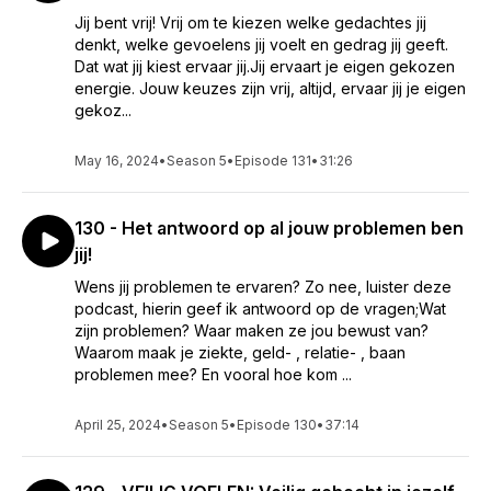
Jij bent vrij! Vrij om te kiezen welke gedachtes jij
denkt, welke gevoelens jij voelt en gedrag jij geeft.
Dat wat jij kiest ervaar jij.Jij ervaart je eigen gekozen
energie. Jouw keuzes zijn vrij, altijd, ervaar jij je eigen
gekoz...
May 16, 2024
•
Season 5
•
Episode 131
•
31:26
130 - Het antwoord op al jouw problemen ben
jij!
Wens jij problemen te ervaren? Zo nee, luister deze
podcast, hierin geef ik antwoord op de vragen;Wat
zijn problemen? Waar maken ze jou bewust van?
Waarom maak je ziekte, geld- , relatie- , baan
problemen mee? En vooral hoe kom ...
April 25, 2024
•
Season 5
•
Episode 130
•
37:14